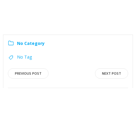
No Category
No Tag
Navigation
Navigation
PREVIOUS POST
NEXT POST
de
de
l’article
l’article