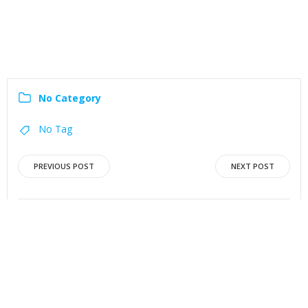
No Category
No Tag
Navigation
Navigation
PREVIOUS POST
NEXT POST
de
de
l’article
l’article