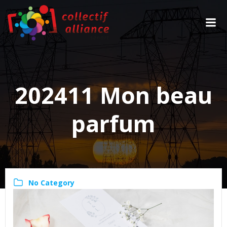
Aller
au
contenu
202411 Mon beau
parfum
No Category